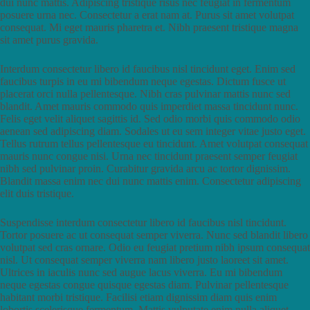
dui nunc mattis. Adipiscing tristique risus nec feugiat in fermentum
posuere urna nec. Consectetur a erat nam at. Purus sit amet volutpat
consequat. Mi eget mauris pharetra et. Nibh praesent tristique magna
sit amet purus gravida.
Interdum consectetur libero id faucibus nisl tincidunt eget. Enim sed
faucibus turpis in eu mi bibendum neque egestas. Dictum fusce ut
placerat orci nulla pellentesque. Nibh cras pulvinar mattis nunc sed
blandit. Amet mauris commodo quis imperdiet massa tincidunt nunc.
Felis eget velit aliquet sagittis id. Sed odio morbi quis commodo odio
aenean sed adipiscing diam. Sodales ut eu sem integer vitae justo eget.
Tellus rutrum tellus pellentesque eu tincidunt. Amet volutpat consequat
mauris nunc congue nisi. Urna nec tincidunt praesent semper feugiat
nibh sed pulvinar proin. Curabitur gravida arcu ac tortor dignissim.
Blandit massa enim nec dui nunc mattis enim. Consectetur adipiscing
elit duis tristique.
Suspendisse interdum consectetur libero id faucibus nisl tincidunt.
Tortor posuere ac ut consequat semper viverra. Nunc sed blandit libero
volutpat sed cras ornare. Odio eu feugiat pretium nibh ipsum consequat
nisl. Ut consequat semper viverra nam libero justo laoreet sit amet.
Ultrices in iaculis nunc sed augue lacus viverra. Eu mi bibendum
neque egestas congue quisque egestas diam. Pulvinar pellentesque
habitant morbi tristique. Facilisi etiam dignissim diam quis enim
lobortis scelerisque fermentum. Mattis vulputate enim nulla aliquet