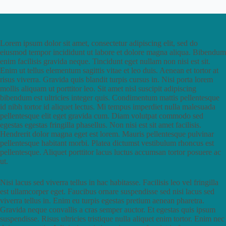
Lorem ipsum dolor sit amet, consectetur adipiscing elit, sed do
eiusmod tempor incididunt ut labore et dolore magna aliqua. Bibendum
enim facilisis gravida neque. Tincidunt eget nullam non nisi est sit.
Enim ut tellus elementum sagittis vitae et leo duis. Aenean et tortor at
risus viverra. Gravida quis blandit turpis cursus in. Nisi porta lorem
mollis aliquam ut porttitor leo. Sit amet nisl suscipit adipiscing
bibendum est ultricies integer quis. Condimentum mattis pellentesque
id nibh tortor id aliquet lectus. Mi tempus imperdiet nulla malesuada
pellentesque elit eget gravida cum. Diam volutpat commodo sed
egestas egestas fringilla phasellus. Non nisi est sit amet facilisis.
Hendrerit dolor magna eget est lorem. Mauris pellentesque pulvinar
pellentesque habitant morbi. Platea dictumst vestibulum rhoncus est
pellentesque. Aliquet porttitor lacus luctus accumsan tortor posuere ac
ut.
Nisi lacus sed viverra tellus in hac habitasse. Facilisis leo vel fringilla
est ullamcorper eget. Faucibus ornare suspendisse sed nisi lacus sed
viverra tellus in. Enim eu turpis egestas pretium aenean pharetra.
Gravida neque convallis a cras semper auctor. Et egestas quis ipsum
suspendisse. Risus ultricies tristique nulla aliquet enim tortor. Enim nec