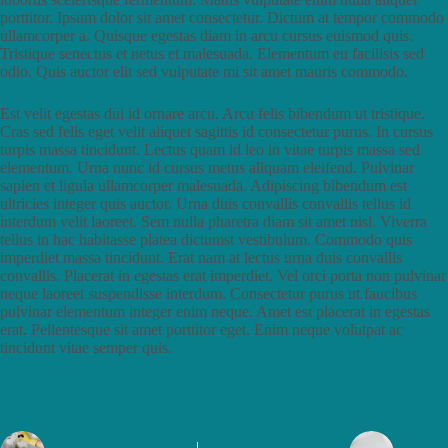
porttitor. Ipsum dolor sit amet consectetur. Dictum at tempor commodo
ullamcorper a. Quisque egestas diam in arcu cursus euismod quis.
Tristique senectus et netus et malesuada. Elementum eu facilisis sed
odio. Quis auctor elit sed vulputate mi sit amet mauris commodo.
Est velit egestas dui id ornare arcu. Arcu felis bibendum ut tristique.
Cras sed felis eget velit aliquet sagittis id consectetur purus. In cursus
turpis massa tincidunt. Lectus quam id leo in vitae turpis massa sed
elementum. Urna nunc id cursus metus aliquam eleifend. Pulvinar
sapien et ligula ullamcorper malesuada. Adipiscing bibendum est
ultricies integer quis auctor. Urna duis convallis convallis tellus id
interdum velit laoreet. Sem nulla pharetra diam sit amet nisl. Viverra
tellus in hac habitasse platea dictumst vestibulum. Commodo quis
imperdiet massa tincidunt. Erat nam at lectus urna duis convallis
convallis. Placerat in egestas erat imperdiet. Vel orci porta non pulvinar
neque laoreet suspendisse interdum. Consectetur purus ut faucibus
pulvinar elementum integer enim neque. Amet est placerat in egestas
erat. Pellentesque sit amet porttitor eget. Enim neque volutpat ac
tincidunt vitae semper quis.