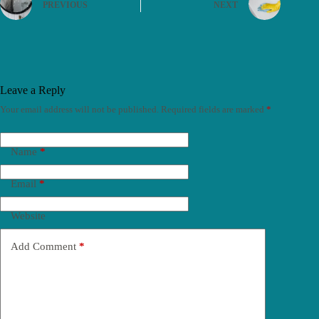
PREVIOUS
NEXT
Leave a Reply
Your email address will not be published.
Required fields are marked
*
Name
*
Email
*
Website
Add Comment
*