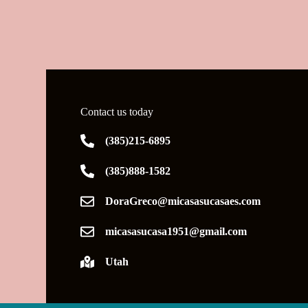
Contact us today
(385)215-6895
(385)888-1582
DoraGreco@micasasucasaes.com
micasasucasa1951@gmail.com
Utah