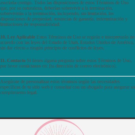
asociada contigo. Todas las disposiciones de estos Términos de Uso
que, por su naturaleza, deberían sobrevivir a la terminación,
sobrevivirán a la terminación, incluyendo, sin limitación, las
disposiciones de propiedad, renuncias de garantía, indemnización y
limitaciones de responsabilidad.
10. Ley Aplicable
Estos Términos de Uso se regirán e interpretarán de
acuerdo con las leyes del Estado de Utah, Estados Unidos de América,
sin dar efecto a ningún principio de conflictos de leyes.
11. Contacto
Si tienes alguna pregunta sobre estos Términos de Uso,
por favor contáctanos en: [tu dirección de correo electrónico].
Asegúrate de personalizar estos términos según las necesidades
específicas de tu sitio web y consultar con un abogado para asegurar su
cumplimiento legal.