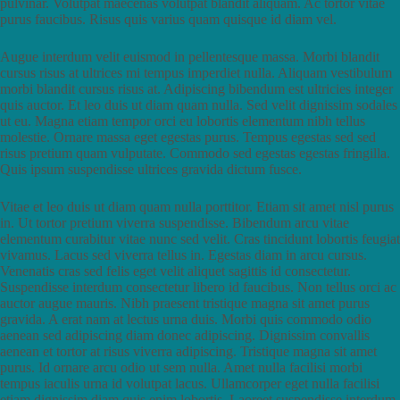
pulvinar. Volutpat maecenas volutpat blandit aliquam. Ac tortor vitae
purus faucibus. Risus quis varius quam quisque id diam vel.
Augue interdum velit euismod in pellentesque massa. Morbi blandit
cursus risus at ultrices mi tempus imperdiet nulla. Aliquam vestibulum
morbi blandit cursus risus at. Adipiscing bibendum est ultricies integer
quis auctor. Et leo duis ut diam quam nulla. Sed velit dignissim sodales
ut eu. Magna etiam tempor orci eu lobortis elementum nibh tellus
molestie. Ornare massa eget egestas purus. Tempus egestas sed sed
risus pretium quam vulputate. Commodo sed egestas egestas fringilla.
Quis ipsum suspendisse ultrices gravida dictum fusce.
Vitae et leo duis ut diam quam nulla porttitor. Etiam sit amet nisl purus
in. Ut tortor pretium viverra suspendisse. Bibendum arcu vitae
elementum curabitur vitae nunc sed velit. Cras tincidunt lobortis feugiat
vivamus. Lacus sed viverra tellus in. Egestas diam in arcu cursus.
Venenatis cras sed felis eget velit aliquet sagittis id consectetur.
Suspendisse interdum consectetur libero id faucibus. Non tellus orci ac
auctor augue mauris. Nibh praesent tristique magna sit amet purus
gravida. A erat nam at lectus urna duis. Morbi quis commodo odio
aenean sed adipiscing diam donec adipiscing. Dignissim convallis
aenean et tortor at risus viverra adipiscing. Tristique magna sit amet
purus. Id ornare arcu odio ut sem nulla. Amet nulla facilisi morbi
tempus iaculis urna id volutpat lacus. Ullamcorper eget nulla facilisi
etiam dignissim diam quis enim lobortis. Laoreet suspendisse interdum