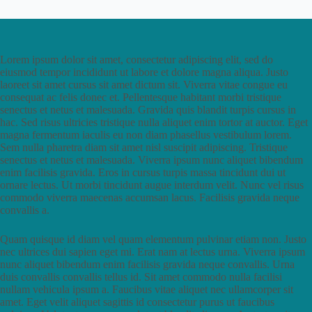
Lorem ipsum dolor sit amet, consectetur adipiscing elit, sed do
eiusmod tempor incididunt ut labore et dolore magna aliqua. Justo
laoreet sit amet cursus sit amet dictum sit. Viverra vitae congue eu
consequat ac felis donec et. Pellentesque habitant morbi tristique
senectus et netus et malesuada. Gravida quis blandit turpis cursus in
hac. Sed risus ultricies tristique nulla aliquet enim tortor at auctor. Eget
magna fermentum iaculis eu non diam phasellus vestibulum lorem.
Sem nulla pharetra diam sit amet nisl suscipit adipiscing. Tristique
senectus et netus et malesuada. Viverra ipsum nunc aliquet bibendum
enim facilisis gravida. Eros in cursus turpis massa tincidunt dui ut
ornare lectus. Ut morbi tincidunt augue interdum velit. Nunc vel risus
commodo viverra maecenas accumsan lacus. Facilisis gravida neque
convallis a.
Quam quisque id diam vel quam elementum pulvinar etiam non. Justo
nec ultrices dui sapien eget mi. Erat nam at lectus urna. Viverra ipsum
nunc aliquet bibendum enim facilisis gravida neque convallis. Urna
duis convallis convallis tellus id. Sit amet commodo nulla facilisi
nullam vehicula ipsum a. Faucibus vitae aliquet nec ullamcorper sit
amet. Eget velit aliquet sagittis id consectetur purus ut faucibus